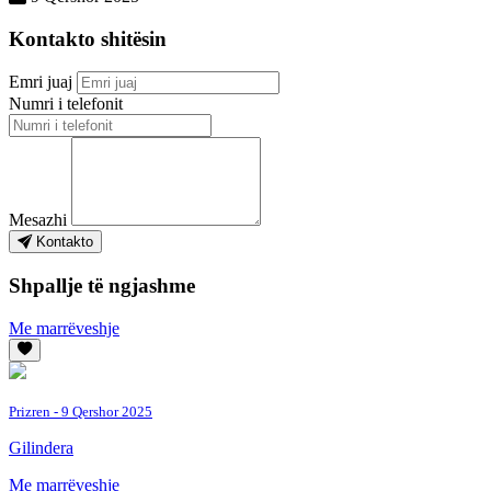
Kontakto shitësin
Emri juaj
Numri i telefonit
Mesazhi
Kontakto
Shpallje të ngjashme
Me marrëveshje
Prizren
- 9 Qershor 2025
Gilindera
Me marrëveshje