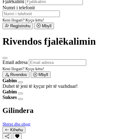
Fjalëkalimi
Numri i telefonit
Keni llogari?
Kyçu këtu!
Regjistrohu
Mbyll
Rivendos fjalëkalimin
Email adresa
Keni llogari?
Kyçu këtu!
Rivendos
Mbyll
Gabim
Duhet të jeni të kyçur për të vazhduar!
Gabim
Sukses
Gilindera
Shtëpi dhe oborr
Kthehu