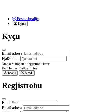
Posto
shpallje
Kyçu
Kyçu
Email adresa
Fjalëkalimi
Nuk keni llogari?
Regjistrohu këtu!
Keni harruar fjalëkalimin?
Kyçu
Mbyll
Regjistrohu
Emri
Email adresa