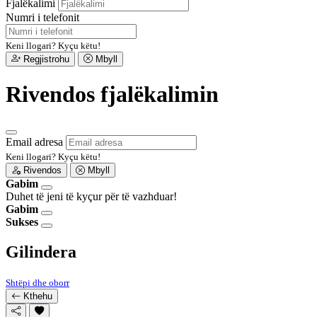
Fjalëkalimi
Numri i telefonit
Keni llogari?
Kyçu këtu!
Regjistrohu
Mbyll
Rivendos fjalëkalimin
Email adresa
Keni llogari?
Kyçu këtu!
Rivendos
Mbyll
Gabim
Duhet të jeni të kyçur për të vazhduar!
Gabim
Sukses
Gilindera
Shtëpi dhe oborr
Kthehu