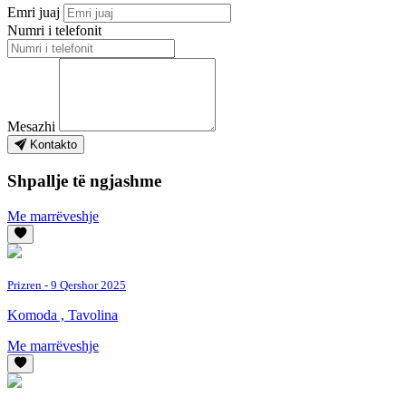
Emri juaj
Numri i telefonit
Mesazhi
Kontakto
Shpallje të ngjashme
Me marrëveshje
Prizren
- 9 Qershor 2025
Komoda , Tavolina
Me marrëveshje