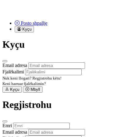
Posto
shpallje
Kyçu
Kyçu
Email adresa
Fjalëkalimi
Nuk keni llogari?
Regjistrohu këtu!
Keni harruar fjalëkalimin?
Kyçu
Mbyll
Regjistrohu
Emri
Email adresa