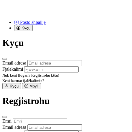
Posto
shpallje
Kyçu
Kyçu
Email adresa
Fjalëkalimi
Nuk keni llogari?
Regjistrohu këtu!
Keni harruar fjalëkalimin?
Kyçu
Mbyll
Regjistrohu
Emri
Email adresa