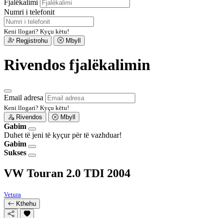
Fjalëkalimi
Numri i telefonit
Keni llogari?
Kyçu këtu!
Regjistrohu
Mbyll
Rivendos fjalëkalimin
Email adresa
Keni llogari?
Kyçu këtu!
Rivendos
Mbyll
Gabim
Duhet të jeni të kyçur për të vazhduar!
Gabim
Sukses
VW Touran 2.0 TDI 2004
Vetura
Kthehu