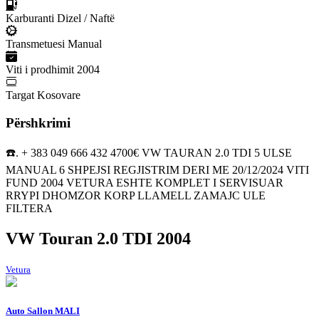
Karburanti
Dizel / Naftë
Transmetuesi
Manual
Viti i prodhimit
2004
Targat
Kosovare
Përshkrimi
☎️. + 383 049 666 432 4700€ VW TAURAN 2.0 TDI 5 ULSE
MANUAL 6 SHPEJSI REGJISTRIM DERI ME 20/12/2024 VITI
FUND 2004 VETURA ESHTE KOMPLET I SERVISUAR
RRYPI DHOMZOR KORP LLAMELL ZAMAJC ULE
FILTERA
VW Touran 2.0 TDI 2004
Vetura
Auto Sallon MALI