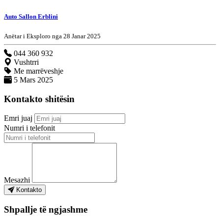
Auto Sallon Erblini
Anëtar i Eksploro nga 28 Janar 2025
044 360 932
Vushtrri
Me marrëveshje
5 Mars 2025
Kontakto shitësin
Emri juaj
Numri i telefonit
Mesazhi
Kontakto
Shpallje të ngjashme