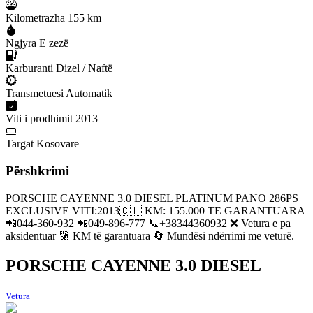
Kilometrazha
155 km
Ngjyra
E zezë
Karburanti
Dizel / Naftë
Transmetuesi
Automatik
Viti i prodhimit
2013
Targat
Kosovare
Përshkrimi
PORSCHE CAYENNE 3.0 DIESEL PLATINUM PANO 286PS
EXCLUSIVE VITI:2013🇨🇭 KM: 155.000 TE GARANTUARA
📲044-360-932 📲049-896-777 📞+38344360932 ❌ Vetura e pa
aksidentuar 🔢 KM të garantuara 🔄 Mundësi ndërrimi me veturë.
PORSCHE CAYENNE 3.0 DIESEL
Vetura