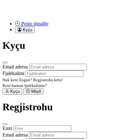
Posto
shpallje
Kyçu
Kyçu
Email adresa
Fjalëkalimi
Nuk keni llogari?
Regjistrohu këtu!
Keni harruar fjalëkalimin?
Kyçu
Mbyll
Regjistrohu
Emri
Email adresa