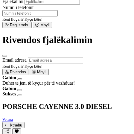
Fjalëkalimi
Numri i telefonit
Keni llogari?
Kyçu këtu!
Regjistrohu
Mbyll
Rivendos fjalëkalimin
Email adresa
Keni llogari?
Kyçu këtu!
Rivendos
Mbyll
Gabim
Duhet të jeni të kyçur për të vazhduar!
Gabim
Sukses
PORSCHE CAYENNE 3.0 DIESEL
Vetura
Kthehu