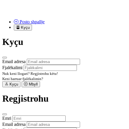
Posto
shpallje
Kyçu
Kyçu
Email adresa
Fjalëkalimi
Nuk keni llogari?
Regjistrohu këtu!
Keni harruar fjalëkalimin?
Kyçu
Mbyll
Regjistrohu
Emri
Email adresa