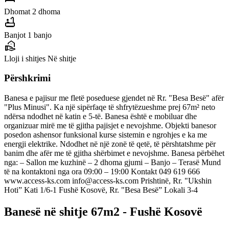
Dhomat
2 dhoma
bathtub
Banjot
1 banjo
real_estate_agent
Lloji i shitjes
Në shitje
Përshkrimi
Banesa e pajisur me fletë poseduese gjendet në Rr. "Besa Besë" afër
"Plus Minusi". Ka një sipërfaqe të shfrytëzueshme prej 67m² neto
ndërsa ndodhet në katin e 5-të. Banesa është e mobiluar dhe
organizuar mirë me të gjitha pajisjet e nevojshme. Objekti banesor
posedon ashensor funksional kurse sistemin e ngrohjes e ka me
energji elektrike. Ndodhet në një zonë të qetë, të përshtatshme për
banim dhe afër me të gjitha shërbimet e nevojshme. Banesa përbëhet
nga: – Sallon me kuzhinë – 2 dhoma gjumi – Banjo – Terasë Mund
të na kontaktoni nga ora 09:00 – 19:00 Kontakt 049 619 666
www.access-ks.com
info@access-ks.com
Prishtinë, Rr. "Ukshin
Hoti” Kati 1/6-1 Fushë Kosovë, Rr. "Besa Besë” Lokali 3-4
Banesë në shitje 67m2 - Fushë Kosovë