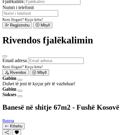
Fjalëkalimi
Numri i telefonit
Keni llogari?
Kyçu këtu!
Regjistrohu
Mbyll
Rivendos fjalëkalimin
Email adresa
Keni llogari?
Kyçu këtu!
Rivendos
Mbyll
Gabim
Duhet të jeni të kyçur për të vazhduar!
Gabim
Sukses
Banesë në shitje 67m2 - Fushë Kosovë
Banesa
Kthehu