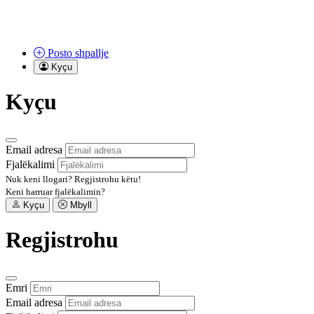
Posto
shpallje
Kyçu
Kyçu
Email adresa
Fjalëkalimi
Nuk keni llogari?
Regjistrohu këtu!
Keni harruar fjalëkalimin?
Kyçu
Mbyll
Regjistrohu
Emri
Email adresa