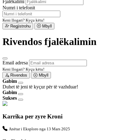
Fjalëkalimi
Numri i telefonit
Keni llogari?
Kyçu këtu!
Regjistrohu
Mbyll
Rivendos fjalëkalimin
Email adresa
Keni llogari?
Kyçu këtu!
Rivendos
Mbyll
Gabim
Duhet të jeni të kyçur për të vazhduar!
Gabim
Sukses
Karrika per zyre Kroni
Anëtar i Eksploro nga 13 Mars 2025