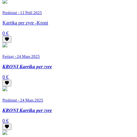
Prishtinë
- 11 Prill 2025
Karrika per zyre -Kroni
0 €
Ferizaj
- 24 Mars 2025
𝑲𝑹𝑶𝑵𝑰 𝑲𝒂𝒓𝒓𝒊𝒌𝒂 𝒑𝒆𝒓 𝒛𝒚𝒓𝒆
0 €
Prishtinë
- 24 Mars 2025
𝑲𝑹𝑶𝑵𝑰 𝑲𝒂𝒓𝒓𝒊𝒌𝒂 𝒑𝒆𝒓 𝒛𝒚𝒓𝒆
0 €