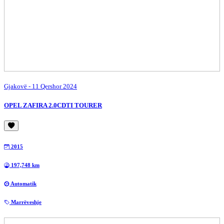
Gjakovë
- 11 Qershor 2024
OPEL ZAFIRA 2.0CDTI TOURER
2015
197,748 km
Automatik
Marrëveshje