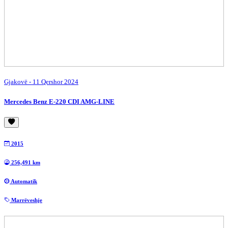
Gjakovë
- 11 Qershor 2024
Mercedes Benz E-220 CDI AMG-LINE
2015
256,491 km
Automatik
Marrëveshje