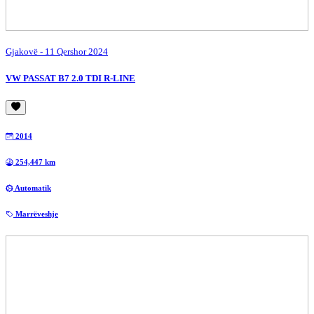
Gjakovë
- 11 Qershor 2024
VW PASSAT B7 2.0 TDI R-LINE
2014
254,447 km
Automatik
Marrëveshje