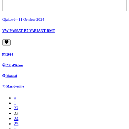
Gjakovë
- 11 Qershor 2024
VW PASSAT B7 VARIANT BMT
2014
230,494 km
Manual
Marrëveshje
«
1
22
23
24
25
»