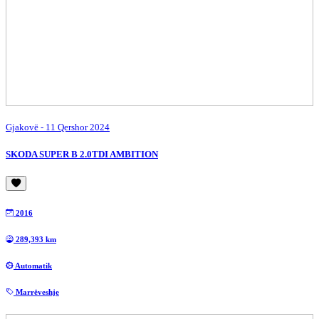
Gjakovë
- 11 Qershor 2024
SKODA SUPER B 2.0TDI AMBITION
2016
289,393 km
Automatik
Marrëveshje