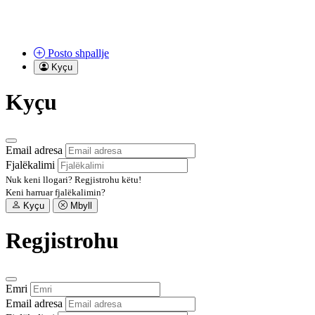
Posto
shpallje
Kyçu
Kyçu
Email adresa
Fjalëkalimi
Nuk keni llogari?
Regjistrohu këtu!
Keni harruar fjalëkalimin?
Kyçu
Mbyll
Regjistrohu
Emri
Email adresa