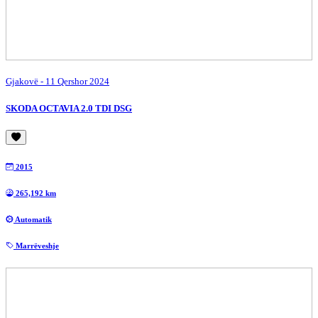
Gjakovë
- 11 Qershor 2024
SKODA OCTAVIA 2.0 TDI DSG
2015
265,192 km
Automatik
Marrëveshje