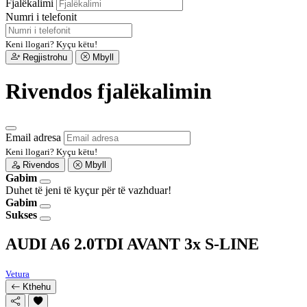
Fjalëkalimi
Numri i telefonit
Keni llogari?
Kyçu këtu!
Regjistrohu
Mbyll
Rivendos fjalëkalimin
Email adresa
Keni llogari?
Kyçu këtu!
Rivendos
Mbyll
Gabim
Duhet të jeni të kyçur për të vazhduar!
Gabim
Sukses
AUDI A6 2.0TDI AVANT 3x S-LINE
Vetura
Kthehu