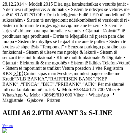
28.12.2014 ~ Modeli 2015 Disa nga karakteristikat e veturës janë: •
Ndërruesi i shpejtësive: Automatik • Sistem të ndezjes së veturës me
anë të START/STOP • Drita inteligjente Fullë LED të modelit më të
sukseshëm • Sistem të navigacionit ndërkombëtarë të versionit të ri •
Sistem informimi të rrugës nga navig. me anë të zërit • Sistem të
larjes së dritave para nga brendia e veturës • Gjamat : ©️olo®️™️ të
prodhuara nga prodhuesi • Drrita të Mjegullës në pjesën para dhe
mrapa • Sistem të mbylljes së bagazhit me anë të pulles • Sistem të
kyqjes së shpejtësis “Tempomat” • Senzora parkingu para dhe pas
funksional • Sistem të ulseve me ngrohje & lëkurë • Sistem të
senzorit të shiut funksional • Klimë multifunksionale & Digjitale •
Gjamat : Elektronik & me ngrohës • Sistem të lidhjes Telefon-Veturë
• Sistem të raportimit te trafikut Vetura posedon 1 vite Regjistrim
RKS 🇽🇰 Çmimi sipas marrëveshjes,mundesi pagese edhe me
Kredi:”NLB BANKA”,“RAIFFEISEN BANK”,“KEP
BANK”,,“FINCA”,”BKT”,”PRIBANK”,”AFK” Për më shumë
info na kontaktoni në nr. tel: 📞 Mob: +38344/125 700 Viber +
WhatsApp 📞 Mob: +38649/610 600 Viber + WhatsApp 📍
Magjistrale - Gjakove - Prizren
AUDI A6 2.0TDI AVANT 3x S-LINE
Vetura