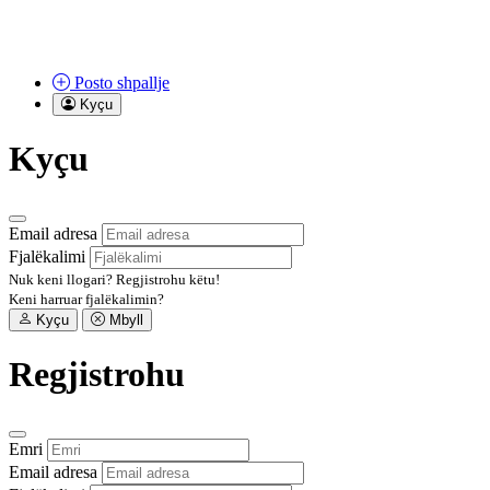
Posto
shpallje
Kyçu
Kyçu
Email adresa
Fjalëkalimi
Nuk keni llogari?
Regjistrohu këtu!
Keni harruar fjalëkalimin?
Kyçu
Mbyll
Regjistrohu
Emri
Email adresa