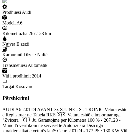
Prodhuesi
Audi
Modeli
A6
Kilometrazha
267,123 km
Ngjyra
E zezë
Karburanti
Dizel / Naftë
Transmetuesi
Automatik
Viti i prodhimit
2014
Targat
Kosovare
Përshkrimi
AUDI A6 2.0TDI AVANT 3x S-LINE - S - TRONIC Vetura eshte
e Regjistruar ne Tabela RKS 🇽🇰 Vetura eshtë e importuar nga
"Zvicera" 🇨🇭 Ju Garantojme per Kilometra 100 % • 267123 •
Mund t'i verifikoni ne serviset te Autorizuara Disa nga
karakteristikat e veturës janë: Ccm: 2.0TDI - 177 PS / 130 KW Viti