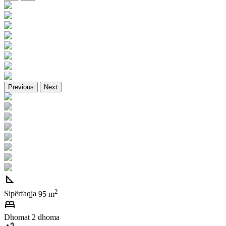
Previous
Next
square_foot
2
Sipërfaqja
95 m
bed
Dhomat
2 dhoma