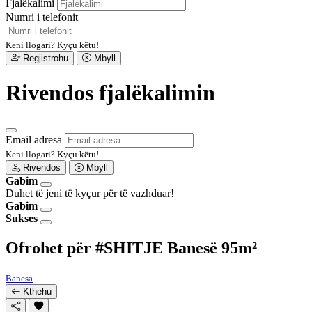
Fjalëkalimi
Numri i telefonit
Keni llogari?
Kyçu këtu!
Regjistrohu
Mbyll
Rivendos fjalëkalimin
Email adresa
Keni llogari?
Kyçu këtu!
Rivendos
Mbyll
Gabim
Duhet të jeni të kyçur për të vazhduar!
Gabim
Sukses
Ofrohet për #SHITJE Banesë 95m²
Banesa
Kthehu