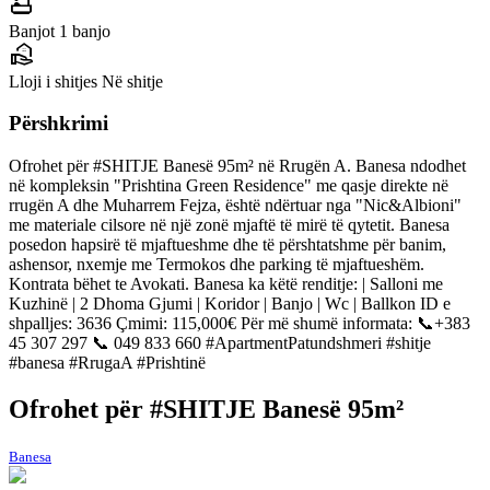
bathtub
Banjot
1 banjo
real_estate_agent
Lloji i shitjes
Në shitje
Përshkrimi
Ofrohet për #SHITJE Banesë 95m² në Rrugën A. Banesa ndodhet
në kompleksin "Prishtina Green Residence" me qasje direkte në
rrugën A dhe Muharrem Fejza, është ndërtuar nga "Nic&Albioni"
me materiale cilsore në një zonë mjaftë të mirë të qytetit. Banesa
posedon hapsirë të mjaftueshme dhe të përshtatshme për banim,
ashensor, nxemje me Termokos dhe parking të mjaftueshëm.
Kontrata bëhet te Avokati. Banesa ka këtë renditje: | Salloni me
Kuzhinë | 2 Dhoma Gjumi | Koridor | Banjo | Wc | Ballkon ID e
shpalljes: 3636 Çmimi: 115,000€ Për më shumë informata: 📞‪+383
45 307 297‬ 📞 049 833 660 #ApartmentPatundshmeri #shitje
#banesa #RrugaA #Prishtinë
Ofrohet për #SHITJE Banesë 95m²
Banesa