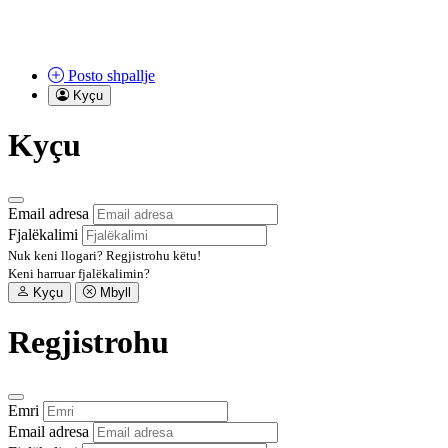
Posto
shpallje
Kyçu
Kyçu
Email adresa
Fjalëkalimi
Nuk keni llogari?
Regjistrohu këtu!
Keni harruar fjalëkalimin?
Kyçu
Mbyll
Regjistrohu
Emri
Email adresa