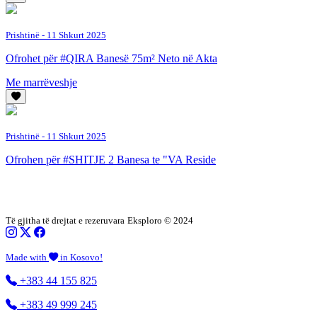
Prishtinë
- 11 Shkurt 2025
Ofrohet për #QIRA Banesë 75m² Neto në Akta
Me marrëveshje
Prishtinë
- 11 Shkurt 2025
Ofrohen për #SHITJE 2 Banesa te "VA Reside
Të gjitha të drejtat e rezeruvara
Eksploro © 2024
Made with
in Kosovo!
+383 44 155 825
+383 49 999 245