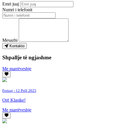
Emri juaj
Numri i telefonit
Mesazhi
Kontakto
Shpallje të ngjashme
Me marrëveshje
Ferizaj
- 12 Prill 2025
Orë Klasike!
Me marrëveshje