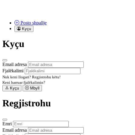
Posto
shpallje
Kyçu
Kyçu
Email adresa
Fjalëkalimi
Nuk keni llogari?
Regjistrohu këtu!
Keni harruar fjalëkalimin?
Kyçu
Mbyll
Regjistrohu
Emri
Email adresa