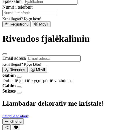
Fjalëkalimi
Numri i telefonit
Keni llogari?
Kyçu këtu!
Regjistrohu
Mbyll
Rivendos fjalëkalimin
Email adresa
Keni llogari?
Kyçu këtu!
Rivendos
Mbyll
Gabim
Duhet të jeni të kyçur për të vazhduar!
Gabim
Sukses
Llambadar dekorativ me kristale!
Shtëpi dhe oborr
Kthehu