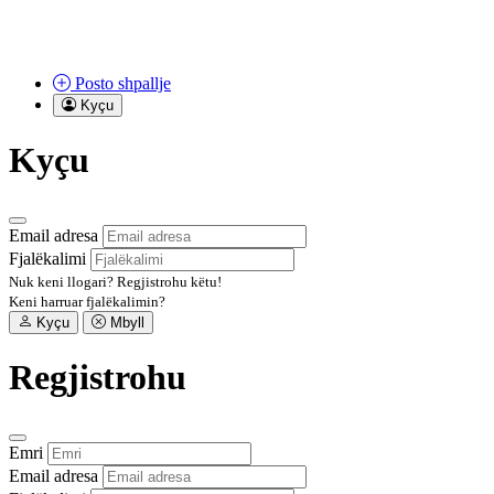
Posto
shpallje
Kyçu
Kyçu
Email adresa
Fjalëkalimi
Nuk keni llogari?
Regjistrohu këtu!
Keni harruar fjalëkalimin?
Kyçu
Mbyll
Regjistrohu
Emri
Email adresa