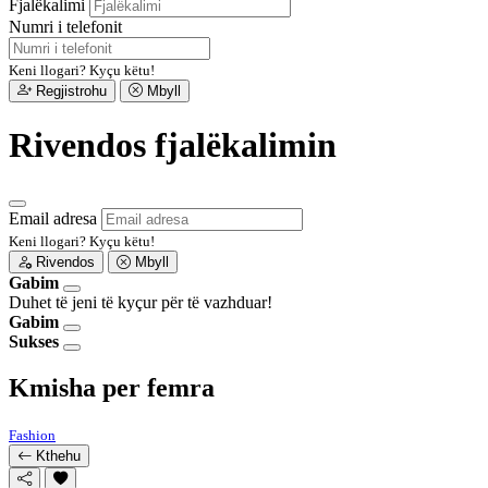
Fjalëkalimi
Numri i telefonit
Keni llogari?
Kyçu këtu!
Regjistrohu
Mbyll
Rivendos fjalëkalimin
Email adresa
Keni llogari?
Kyçu këtu!
Rivendos
Mbyll
Gabim
Duhet të jeni të kyçur për të vazhduar!
Gabim
Sukses
Kmisha per femra
Fashion
Kthehu