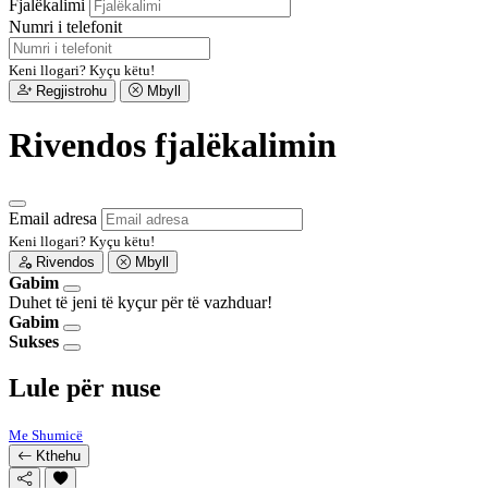
Fjalëkalimi
Numri i telefonit
Keni llogari?
Kyçu këtu!
Regjistrohu
Mbyll
Rivendos fjalëkalimin
Email adresa
Keni llogari?
Kyçu këtu!
Rivendos
Mbyll
Gabim
Duhet të jeni të kyçur për të vazhduar!
Gabim
Sukses
Lule për nuse
Me Shumicë
Kthehu