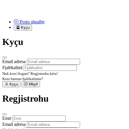
Posto
shpallje
Kyçu
Kyçu
Email adresa
Fjalëkalimi
Nuk keni llogari?
Regjistrohu këtu!
Keni harruar fjalëkalimin?
Kyçu
Mbyll
Regjistrohu
Emri
Email adresa