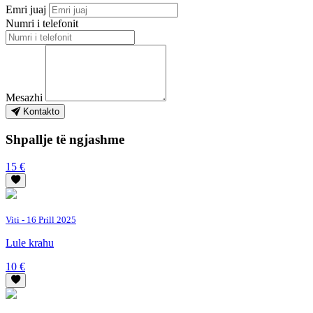
Emri juaj
Numri i telefonit
Mesazhi
Kontakto
Shpallje të ngjashme
15 €
Viti
- 16 Prill 2025
Lule krahu
10 €