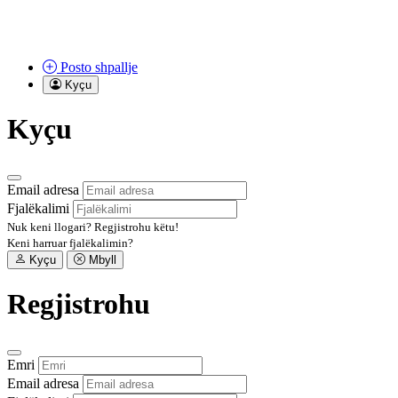
Posto
shpallje
Kyçu
Kyçu
Email adresa
Fjalëkalimi
Nuk keni llogari?
Regjistrohu këtu!
Keni harruar fjalëkalimin?
Kyçu
Mbyll
Regjistrohu
Emri
Email adresa