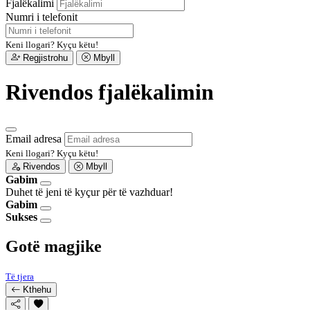
Fjalëkalimi
Numri i telefonit
Keni llogari?
Kyçu këtu!
Regjistrohu
Mbyll
Rivendos fjalëkalimin
Email adresa
Keni llogari?
Kyçu këtu!
Rivendos
Mbyll
Gabim
Duhet të jeni të kyçur për të vazhduar!
Gabim
Sukses
Gotë magjike
Të tjera
Kthehu