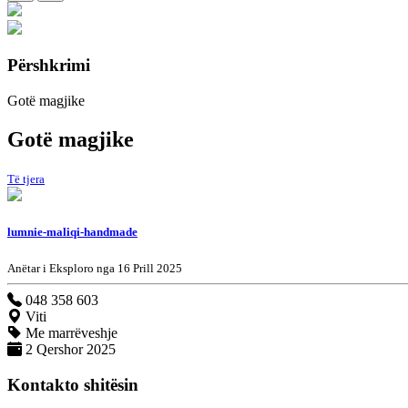
Përshkrimi
Gotë magjike
Gotë magjike
Të tjera
lumnie-maliqi-handmade
Anëtar i Eksploro nga 16 Prill 2025
048 358 603
Viti
Me marrëveshje
2 Qershor 2025
Kontakto shitësin