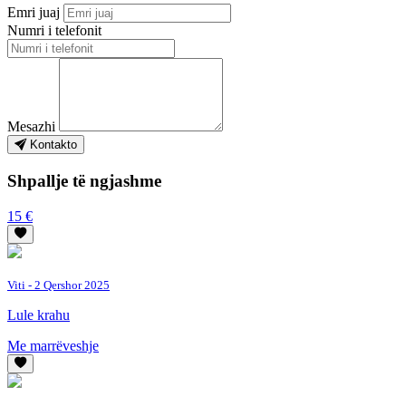
Emri juaj
Numri i telefonit
Mesazhi
Kontakto
Shpallje të ngjashme
15 €
Viti
- 2 Qershor 2025
Lule krahu
Me marrëveshje