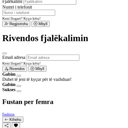
Fjalëkalimi
Numri i telefonit
Keni llogari?
Kyçu këtu!
Regjistrohu
Mbyll
Rivendos fjalëkalimin
Email adresa
Keni llogari?
Kyçu këtu!
Rivendos
Mbyll
Gabim
Duhet të jeni të kyçur për të vazhduar!
Gabim
Sukses
Fustan per femra
Fashion
Kthehu