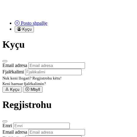
Posto
shpallje
Kyçu
Kyçu
Email adresa
Fjalëkalimi
Nuk keni llogari?
Regjistrohu këtu!
Keni harruar fjalëkalimin?
Kyçu
Mbyll
Regjistrohu
Emri
Email adresa