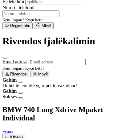
Fjalëkalimi
Numri i telefonit
Keni llogari?
Kyçu këtu!
Regjistrohu
Mbyll
Rivendos fjalëkalimin
Email adresa
Keni llogari?
Kyçu këtu!
Rivendos
Mbyll
Gabim
Duhet të jeni të kyçur për të vazhduar!
Gabim
Sukses
BMW 740 Long Xdrive Mpaket
Individual
Vetura
Kthehu