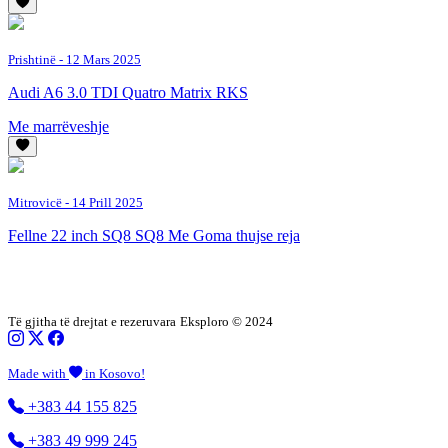
Prishtinë
- 12 Mars 2025
Audi A6 3.0 TDI Quatro Matrix RKS
Me marrëveshje
Mitrovicë
- 14 Prill 2025
Fellne 22 inch SQ8 SQ8 Me Goma thujse reja
Të gjitha të drejtat e rezeruvara
Eksploro © 2024
Made with
in Kosovo!
+383 44 155 825
+383 49 999 245