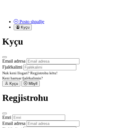
Posto
shpallje
Kyçu
Kyçu
Email adresa
Fjalëkalimi
Nuk keni llogari?
Regjistrohu këtu!
Keni harruar fjalëkalimin?
Kyçu
Mbyll
Regjistrohu
Emri
Email adresa