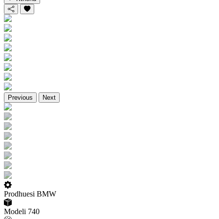
Previous
Next
Prodhuesi
BMW
Modeli
740