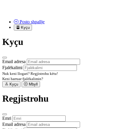
Posto
shpallje
Kyçu
Kyçu
Email adresa
Fjalëkalimi
Nuk keni llogari?
Regjistrohu këtu!
Keni harruar fjalëkalimin?
Kyçu
Mbyll
Regjistrohu
Emri
Email adresa