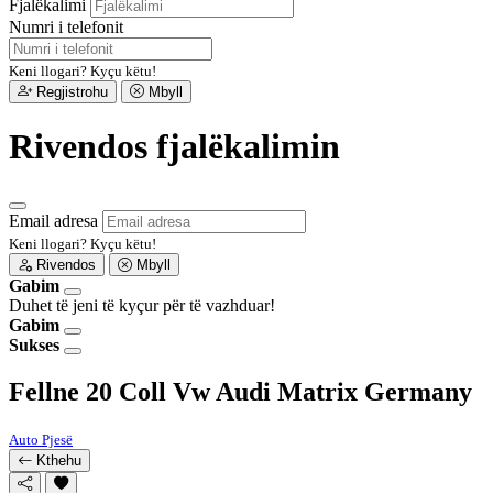
Fjalëkalimi
Numri i telefonit
Keni llogari?
Kyçu këtu!
Regjistrohu
Mbyll
Rivendos fjalëkalimin
Email adresa
Keni llogari?
Kyçu këtu!
Rivendos
Mbyll
Gabim
Duhet të jeni të kyçur për të vazhduar!
Gabim
Sukses
Fellne 20 Coll Vw Audi Matrix Germany
Auto Pjesë
Kthehu