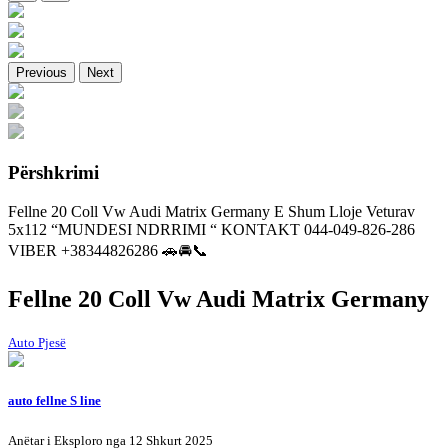
Previous
Next
Përshkrimi
Fellne 20 Coll Vw Audi Matrix Germany E Shum Lloje Veturav
5x112 “MUNDESI NDRRIMI “ KONTAKT 044-049-826-286
VIBER +38344826286 🚗🚘📞
Fellne 20 Coll Vw Audi Matrix Germany
Auto Pjesë
auto fellne S line
Anëtar i Eksploro nga 12 Shkurt 2025