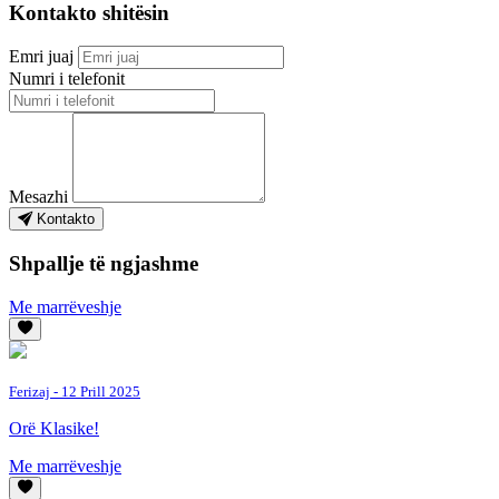
Kontakto shitësin
Emri juaj
Numri i telefonit
Mesazhi
Kontakto
Shpallje të ngjashme
Me marrëveshje
Ferizaj
- 12 Prill 2025
Orë Klasike!
Me marrëveshje