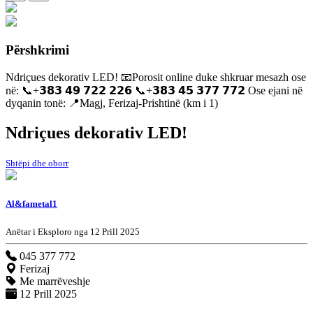
Përshkrimi
Ndriçues dekorativ LED! 📧Porosit online duke shkruar mesazh ose
në: 📞+𝟯𝟴𝟯 𝟰𝟵 𝟳𝟮𝟮 𝟮𝟮𝟲 📞+𝟯𝟴𝟯 𝟰𝟱 𝟯𝟳𝟳 𝟳𝟳𝟮 Ose ejani në
dyqanin tonë: 📍Magj, Ferizaj-Prishtinë (km i 1)
Ndriçues dekorativ LED!
Shtëpi dhe oborr
Al&fametal1
Anëtar i Eksploro nga 12 Prill 2025
045 377 772
Ferizaj
Me marrëveshje
12 Prill 2025