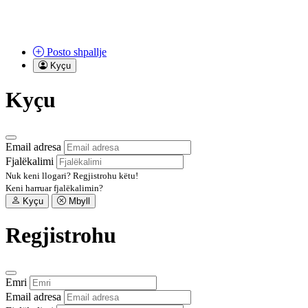
Posto
shpallje
Kyçu
Kyçu
Email adresa
Fjalëkalimi
Nuk keni llogari?
Regjistrohu këtu!
Keni harruar fjalëkalimin?
Kyçu
Mbyll
Regjistrohu
Emri
Email adresa