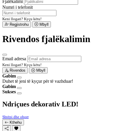
Fjalëkalimi
Numri i telefonit
Keni llogari?
Kyçu këtu!
Regjistrohu
Mbyll
Rivendos fjalëkalimin
Email adresa
Keni llogari?
Kyçu këtu!
Rivendos
Mbyll
Gabim
Duhet të jeni të kyçur për të vazhduar!
Gabim
Sukses
Ndriçues dekorativ LED!
Shtëpi dhe oborr
Kthehu