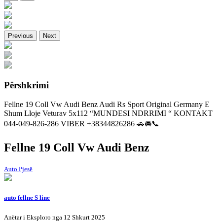
Previous
Next
Përshkrimi
Fellne 19 Coll Vw Audi Benz Audi Rs Sport Original Germany E
Shum Lloje Veturav 5x112 “MUNDESI NDRRIMI “ KONTAKT
044-049-826-286 VIBER +38344826286 🚗🚘📞
Fellne 19 Coll Vw Audi Benz
Auto Pjesë
auto fellne S line
Anëtar i Eksploro nga 12 Shkurt 2025