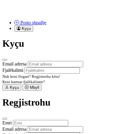
Posto
shpallje
Kyçu
Kyçu
Email adresa
Fjalëkalimi
Nuk keni llogari?
Regjistrohu këtu!
Keni harruar fjalëkalimin?
Kyçu
Mbyll
Regjistrohu
Emri
Email adresa