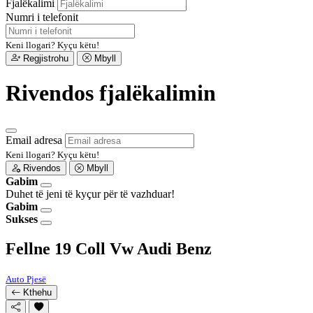
Fjalëkalimi
Numri i telefonit
Keni llogari?
Kyçu këtu!
Regjistrohu
Mbyll
Rivendos fjalëkalimin
Email adresa
Keni llogari?
Kyçu këtu!
Rivendos
Mbyll
Gabim
Duhet të jeni të kyçur për të vazhduar!
Gabim
Sukses
Fellne 19 Coll Vw Audi Benz
Auto Pjesë
Kthehu