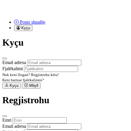
Posto
shpallje
Kyçu
Kyçu
Email adresa
Fjalëkalimi
Nuk keni llogari?
Regjistrohu këtu!
Keni harruar fjalëkalimin?
Kyçu
Mbyll
Regjistrohu
Emri
Email adresa