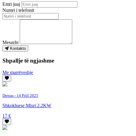
Emri juaj
Numri i telefonit
Mesazhi
Kontakto
Shpallje të ngjashme
Me marrëveshje
Drenas
- 14 Prill 2025
Shkokluese Misri 2.2KW
17 €