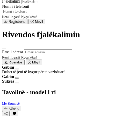
Fjalëkalimi
Numri i telefonit
Keni llogari?
Kyçu këtu!
Regjistrohu
Mbyll
Rivendos fjalëkalimin
Email adresa
Keni llogari?
Kyçu këtu!
Rivendos
Mbyll
Gabim
Duhet të jeni të kyçur për të vazhduar!
Gabim
Sukses
Tavolinë - model i ri
Me Shumicë
Kthehu