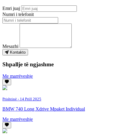
Emri juaj
Numri i telefonit
Mesazhi
Kontakto
Shpallje të ngjashme
Me marrëveshje
Prishtinë
- 14 Prill 2025
BMW 740 Long Xdrive Mpaket Individual
Me marrëveshje