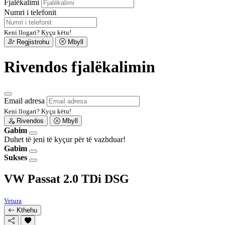
Fjalëkalimi
Numri i telefonit
Keni llogari?
Kyçu këtu!
Regjistrohu
Mbyll
Rivendos fjalëkalimin
Email adresa
Keni llogari?
Kyçu këtu!
Rivendos
Mbyll
Gabim
Duhet të jeni të kyçur për të vazhduar!
Gabim
Sukses
VW Passat 2.0 TDi DSG
Vetura
Kthehu