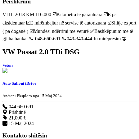
Përshkrimi
VITI: 2018 KM 116.000 ☑️Kilometra të garantuara ☑️E pa
aksidentuar ☑️E mirëmbajtur në servise të autorizuara ☑️Shitje export
( pa doganë ) ☑️Mundësi ndërrimi me veturë ✅Bashkëpunim me të
gjitha bankat 📞 048-660-691 📞049-340-444 Ju mirëpresim 🤝
VW Passat 2.0 TDi DSG
Vetura
Auto Salloni iDrive
Anëtar i Eksploro nga 15 Maj 2024
044 660 691
Prishtinë
21,000 €
15 Maj 2024
Kontakto shitësin