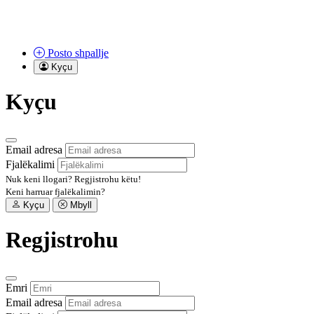
Posto
shpallje
Kyçu
Kyçu
Email adresa
Fjalëkalimi
Nuk keni llogari?
Regjistrohu këtu!
Keni harruar fjalëkalimin?
Kyçu
Mbyll
Regjistrohu
Emri
Email adresa