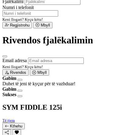
Fjalëkalimi
Numri i telefonit
Keni llogari?
Kyçu këtu!
Regjistrohu
Mbyll
Rivendos fjalëkalimin
Email adresa
Keni llogari?
Kyçu këtu!
Rivendos
Mbyll
Gabim
Duhet të jeni të kyçur për të vazhduar!
Gabim
Sukses
SYM FIDDLE 125i
Të tjera
Kthehu