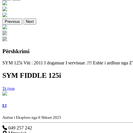
Previous
Next
Përshkrimi
SYM 125i Viti : 2011 I doganuar I servisuar .!!! Eshte i ardhun ng
SYM FIDDLE 125i
Të tjera
EI
Anëtar i Eksploro nga 6 Shkurt 2025
049 257 242