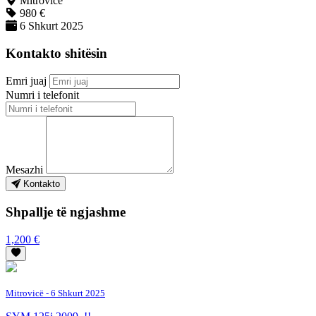
Mitrovicë
980 €
6 Shkurt 2025
Kontakto shitësin
Emri juaj
Numri i telefonit
Mesazhi
Kontakto
Shpallje të ngjashme
1,200 €
Mitrovicë
- 6 Shkurt 2025