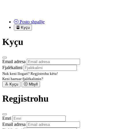
Posto
shpallje
Kyçu
Kyçu
Email adresa
Fjalëkalimi
Nuk keni llogari?
Regjistrohu këtu!
Keni harruar fjalëkalimin?
Kyçu
Mbyll
Regjistrohu
Emri
Email adresa