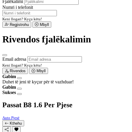
Fjalëkalimi
Numri i telefonit
Keni llogari?
Kyçu këtu!
Regjistrohu
Mbyll
Rivendos fjalëkalimin
Email adresa
Keni llogari?
Kyçu këtu!
Rivendos
Mbyll
Gabim
Duhet të jeni të kyçur për të vazhduar!
Gabim
Sukses
Passat B8 1.6 Per Pjese
Auto Pjesë
Kthehu