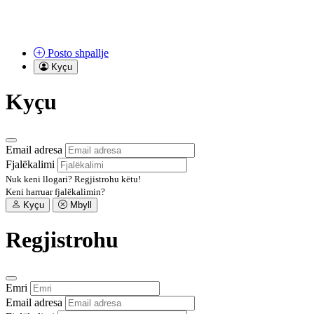
Posto
shpallje
Kyçu
Kyçu
Email adresa
Fjalëkalimi
Nuk keni llogari?
Regjistrohu këtu!
Keni harruar fjalëkalimin?
Kyçu
Mbyll
Regjistrohu
Emri
Email adresa