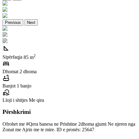
Previous
Next
square_foot
2
Sipërfaqja
85 m
bed
Dhomat
2 dhoma
bathtub
Banjot
1 banjo
real_estate_agent
Lloji i shitjes
Me qira
Përshkrimi
Ofrohet me #Qera banesa ne Prishtine 2dhoma gjumi Ne njeren nga
Zonat me Ajrin me te mire. ID e pronës: 25647