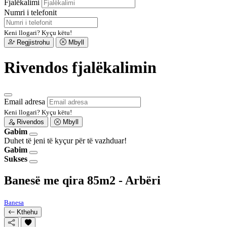
Fjalëkalimi
Numri i telefonit
Keni llogari?
Kyçu këtu!
Regjistrohu
Mbyll
Rivendos fjalëkalimin
Email adresa
Keni llogari?
Kyçu këtu!
Rivendos
Mbyll
Gabim
Duhet të jeni të kyçur për të vazhduar!
Gabim
Sukses
Banesë me qira 85m2 - Arbëri
Banesa
Kthehu