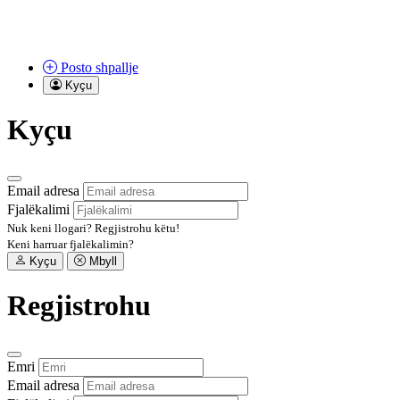
Posto
shpallje
Kyçu
Kyçu
Email adresa
Fjalëkalimi
Nuk keni llogari?
Regjistrohu këtu!
Keni harruar fjalëkalimin?
Kyçu
Mbyll
Regjistrohu
Emri
Email adresa